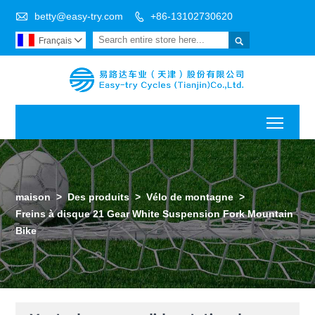

betty@easy-try.com
+86-13102730620


Français

Toggl
maison
>
Des produits
>
Vélo de montagne
>
Freins à disque 21 Gear White Suspension Fork Mountain
Bike