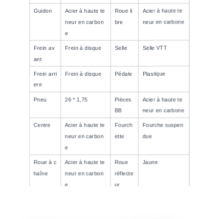
Guidon
Acier à haute te
Roue li
Acier à haute te
neur en carbon
bre
neur en carbone
e
Frein av
Frein à disque
Selle
Selle VTT
ant
Frein arri
Frein à disque
Pédale
Plastique
ere
Pneu
26 * 1,75
Pièces
Acier à haute te
BB
neur en carbone
Centre
Acier à haute te
Fourch
Fourche suspen
neur en carbon
ette
due
e
Roue à c
Acier à haute te
Roue
Jaune
haîne
neur en carbon
réflecte
e
ur
Réflecte
Blanc rouge
Tige de
Acier à haute te
ur F / R
selle
neur en carbone