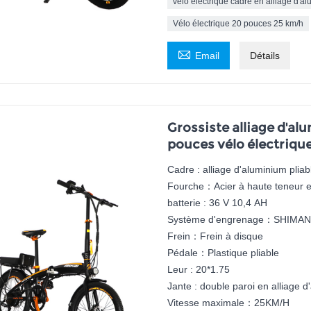
vélo électrique cadre en alliage d'a
Vélo électrique 20 pouces 25 km/h

Email
Détails
Grossiste alliage d'al
pouces vélo électriqu
Cadre : alliage d'aluminium pliab
Fourche：Acier à haute teneur 
batterie : 36 V 10,4 AH
Système d'engrenage：SHIMAN
Frein：Frein à disque
Pédale：Plastique pliable
Leur : 20*1.75
Jante : double paroi en alliage 
Vitesse maximale：25KM/H