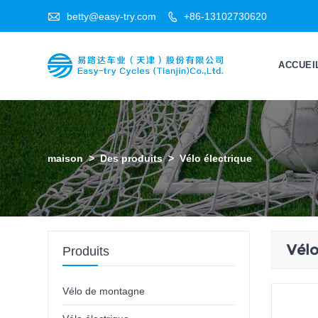

betty@easy-try.com
+86-13102730620

ACCUEI
maison
>
Des produits
>
Vélo électrique
Vélo
Produits
Vélo de montagne