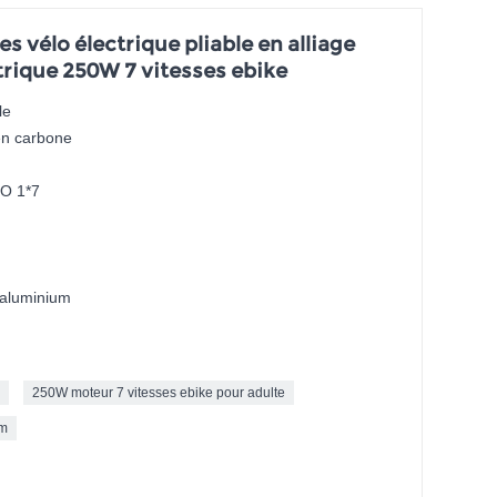
 vélo électrique pliable en alliage
trique 250W 7 vitesses ebike
le
en carbone
O 1*7
d'aluminium
250W moteur 7 vitesses ebike pour adulte
um