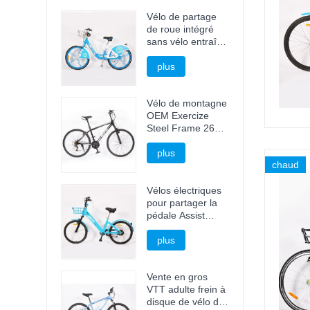
Vélo de partage
de roue intégré
sans vélo entraîné
par arbre à chaîne
plus
Vélo de montagne
OEM Exercize
Steel Frame 26
pouces
plus
chaud
Vélos électriques
pour partager la
pédale Assist
Bicycle E Bike
plus
Vente en gros
VTT adulte frein à
disque de vélo de