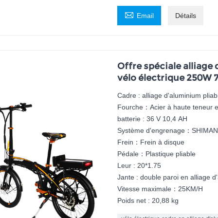

Email
Détails
Offre spéciale alliag
vélo électrique 250W 7
Cadre : alliage d'aluminium pliab
Fourche：Acier à haute teneur 
batterie : 36 V 10,4 AH
Système d'engrenage：SHIMAN
Frein：Frein à disque
Pédale：Plastique pliable
Leur : 20*1.75
Jante : double paroi en alliage 
Vitesse maximale：25KM/H
Poids net : 20,88 kg