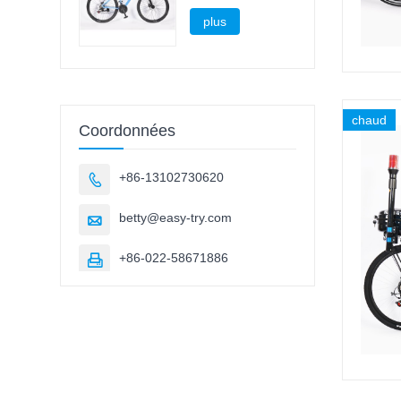
montagne
plus
chaud
Coordonnées
+86-13102730620

betty@easy-try.com

+86-022-58671886
