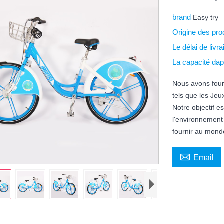
brand
Easy try
Origine des pro
Le délai de livr
La capacité da
Nous avons fourn
tels que les Je
Notre objectif e
l'environnement
fournir au monde

Email