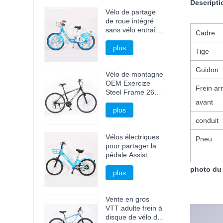
Descripti
Vélo de partage
de roue intégré
sans vélo entraîné
Cadre
par arbre à chaîne
plus
Tige
Guidon
Vélo de montagne
OEM Exercize
Frein arr
Steel Frame 26
pouces
avant
plus
conduit
Vélos électriques
Pneu
pour partager la
pédale Assist
Bicycle E Bike
photo du 
plus
Vente en gros
VTT adulte frein à
disque de vélo de