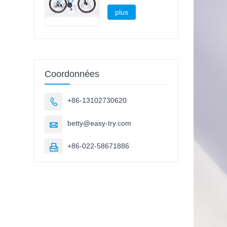
montagne
plus
Coordonnées
+86-13102730620

betty@easy-try.com

+86-022-58671886
