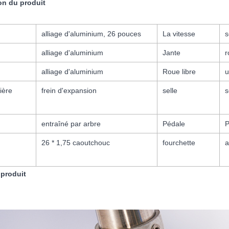
on du produit
alliage d'aluminium, 26 pouces
La vitesse
s
alliage d'aluminium
Jante
r
alliage d'aluminium
Roue libre
u
ière
frein d'expansion
selle
s
entraîné par arbre
Pédale
P
26 * 1,75 caoutchouc
fourchette
a
produit