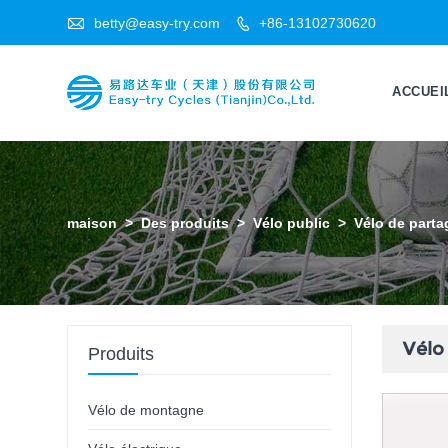

betty@easy-try.com
+86-13102730620

ACCUEI
maison
>
Des produits
>
Vélo public
>
Vélo de parta
Vélo 
Produits
Vélo de montagne