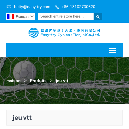

betty@easy-try.com
+86-13102730620


Français

Toggl
maison
>
Produits
>
jeu vtt
jeu vtt