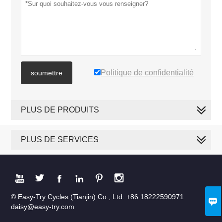
Politique de confidentialité
soumettre
PLUS DE PRODUITS
PLUS DE SERVICES






© Easy-Try Cycles (Tianjin) Co., Ltd. +86 18222590971

daisy@easy-try.com