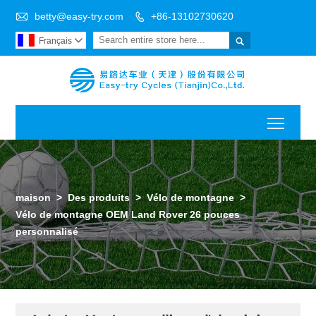

betty@easy-try.com
+86-13102730620


Français

Toggl
maison
>
Des produits
>
Vélo de montagne
>
Vélo de montagne OEM Land Rover 26 pouces
personnalisé